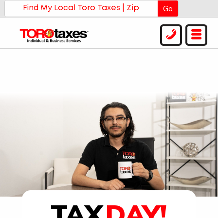
Go
TAX
DAY!