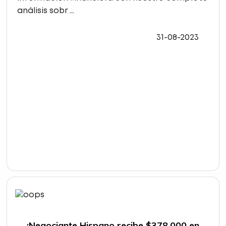
análisis sobr ...
31-08-2023
¡Negociante Hispano recibe $378,000 en