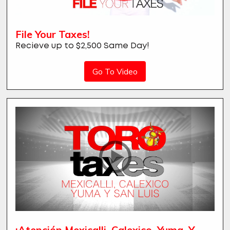
File Your Taxes!
Recieve up to $2,500 Same Day!
Go To Video
¡Atención Mexicalli, Calexico, Yuma, Y